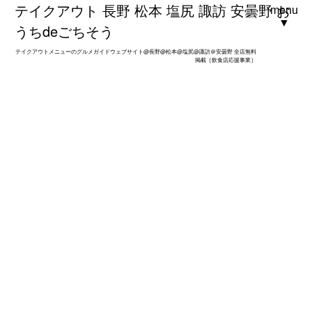
テイクアウト 長野 松本 塩尻 諏訪 安曇野 お
menu
▼
うちdeごちそう
テイクアウトメニューのグルメガイドウェブサイト@長野@松本@塩尻@諏訪＠安曇野 全店無料
掲載［飲食店応援事業］