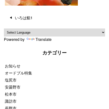
投
いろは鮨1
稿
ナ
ビ
Powered by
Translate
ゲ
ー
カテゴリー
シ
ョ
ン
お知らせ
オードブル特集
塩尻市
安曇野市
松本市
諏訪市
長野市