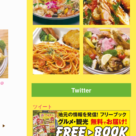
平＠
Twitter
ツイート