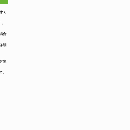
せく
す。
場合
詳細
対象
て、