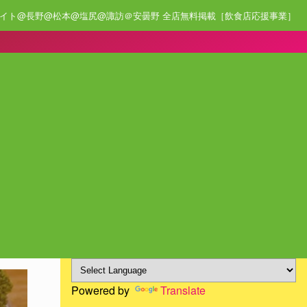
イト@長野@松本@塩尻@諏訪＠安曇野 全店無料掲載［飲食店応援事業］
Powered by
Translate