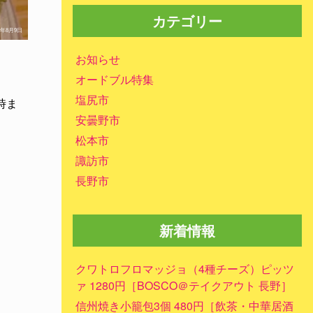
カテゴリー
0年8月9日
お知らせ
オードブル特集
塩尻市
時ま
安曇野市
松本市
諏訪市
長野市
新着情報
クワトロフロマッジョ（4種チーズ）ピッツ
ァ 1280円［BOSCO＠テイクアウト 長野］
信州焼き小籠包3個 480円［飲茶・中華居酒