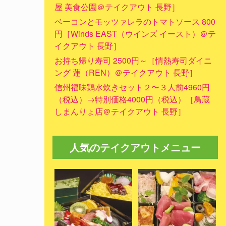
屋 美食公園＠テイクアウト 長野］
ベーコンとモッツァレラのトマトソース 800
円［Winds EAST（ウインズ イースト）＠テ
イクアウト 長野］
お持ち帰り寿司 2500円～［情熱寿司ダイニ
ング 蓮（REN）＠テイクアウト 長野］
信州福味鶏水炊きセット２〜３人前4960円
（税込）→特別価格4000円（税込）［鳥蔵
しまんりょ店＠テイクアウト 長野］
人気のテイクアウトメニュー