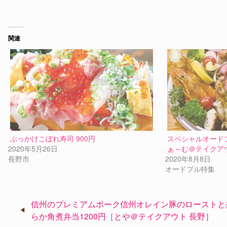
関連
ぶっかけこぼれ寿司 900円
スペシャルオードブ
2020年5月26日
ぁ～む＠テイクア
長野市
2020年8月8日
オードブル特集
投
信州のプレミアムポーク信州オレイン豚のローストと
らか角煮弁当1200円［とや＠テイクアウト 長野］
稿