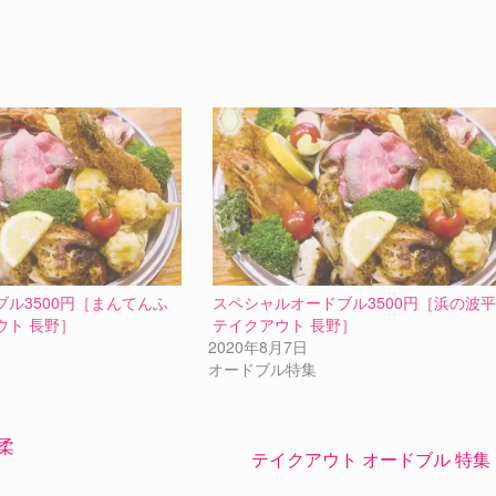
ル3500円［まんてんふ
スペシャルオードブル3500円［浜の波
ウト 長野］
テイクアウト 長野］
2020年8月7日
オードブル特集
柔
テイクアウト オードブル 特集