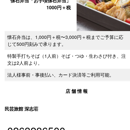
懐石弁当「お手頃懐石弁当」
1000円＋税
懐石弁当は、1,000円＋税〜3,000円＋税までご予算に応
じて500円刻みで承ります。
特製手打ちそば（1人前）そば・つゆ・生わさび付き、注
文は2人前より。
法人様事前・事後払い、カード決済等ご利用可能。
店 舗 情 報
民芸旅館 深志荘