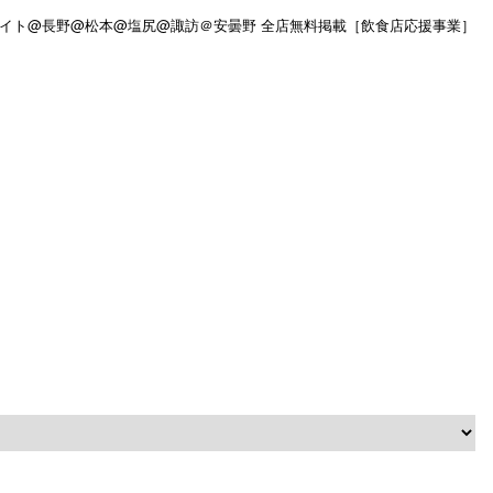
イト@長野@松本@塩尻@諏訪＠安曇野 全店無料掲載［飲食店応援事業］