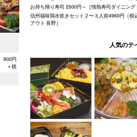
お持ち帰り寿司 2500円～［情熱寿司ダイニング
信州福味鶏水炊きセット２〜３人前4960円（税
アウト 長野］
人気のテ
900円
＋税