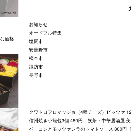
2020年5月15日
お知らせ
オードブル特集
な価格
塩尻市
安曇野市
松本市
諏訪市
長野市
クワトロフロマッジョ（4種チーズ）ピッツァ 12
信州焼き小籠包3個 480円［飲茶・中華居酒屋 
ベーコンとモッツァレラのトマトソース 800円［W