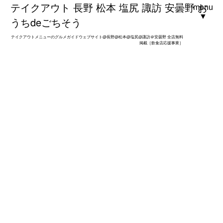
テイクアウト 長野 松本 塩尻 諏訪 安曇野 お
menu
▼
うちdeごちそう
テイクアウトメニューのグルメガイドウェブサイト@長野@松本@塩尻@諏訪＠安曇野 全店無料
掲載［飲食店応援事業］