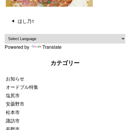
投
ほし乃1
稿
ナ
ビ
Powered by
Translate
ゲ
ー
カテゴリー
シ
ョ
ン
お知らせ
オードブル特集
塩尻市
安曇野市
松本市
諏訪市
長野市