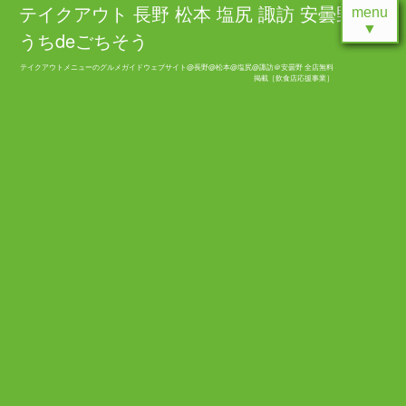
テイクアウト 長野 松本 塩尻 諏訪 安曇野 お
menu
▼
うちdeごちそう
テイクアウトメニューのグルメガイドウェブサイト@長野@松本@塩尻@諏訪＠安曇野 全店無料
掲載［飲食店応援事業］