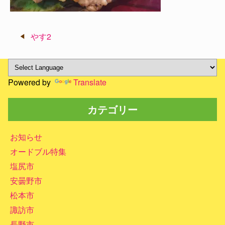
投
やす2
稿
ナ
ビ
Powered by
Translate
ゲ
ー
カテゴリー
シ
ョ
ン
お知らせ
オードブル特集
塩尻市
安曇野市
松本市
諏訪市
長野市