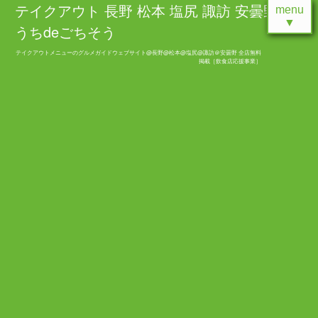
テイクアウト 長野 松本 塩尻 諏訪 安曇野 お
menu
▼
うちdeごちそう
テイクアウトメニューのグルメガイドウェブサイト@長野@松本@塩尻@諏訪＠安曇野 全店無料
掲載［飲食店応援事業］