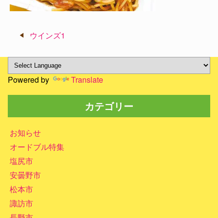
投
ウインズ1
稿
ナ
ビ
Powered by
Translate
ゲ
ー
カテゴリー
シ
ョ
ン
お知らせ
オードブル特集
塩尻市
安曇野市
松本市
諏訪市
長野市