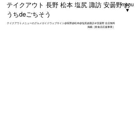
テイクアウト 長野 松本 塩尻 諏訪 安曇野 お
menu
▼
うちdeごちそう
テイクアウトメニューのグルメガイドウェブサイト@長野@松本@塩尻@諏訪＠安曇野 全店無料
掲載［飲食店応援事業］