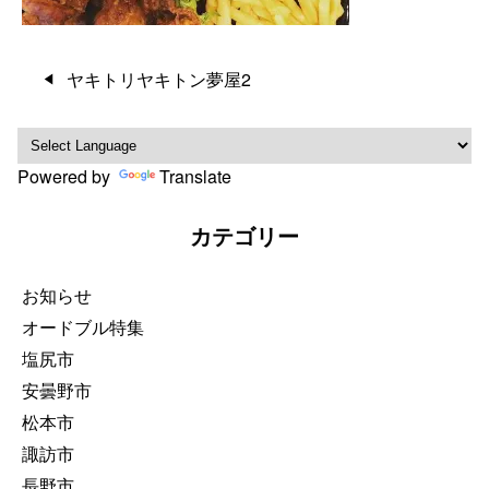
投
ヤキトリヤキトン夢屋2
稿
ナ
ビ
Powered by
Translate
ゲ
ー
カテゴリー
シ
ョ
ン
お知らせ
オードブル特集
塩尻市
安曇野市
松本市
諏訪市
長野市