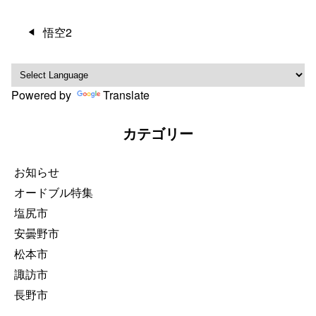
投
悟空2
稿
ナ
ビ
Powered by
Translate
ゲ
ー
カテゴリー
シ
ョ
ン
お知らせ
オードブル特集
塩尻市
安曇野市
松本市
諏訪市
長野市