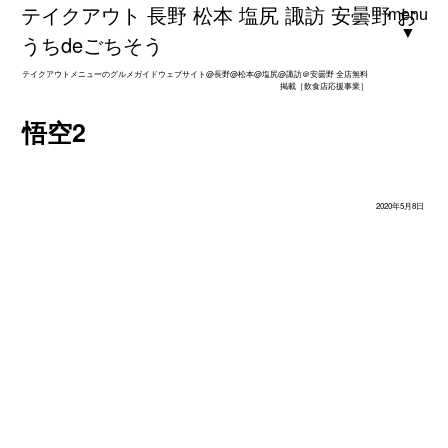
テイクアウト 長野 松本 塩尻 諏訪 安曇野 お
menu
▼
うちdeごちそう
テイクアウトメニューのグルメガイドウェブサイト@長野@松本@塩尻@諏訪＠安曇野 全店無料
掲載［飲食店応援事業］
悟空2
2020年5月8日