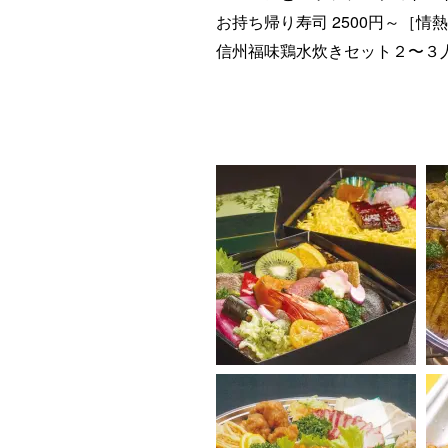
ョ
お持ち帰り寿司 2500円～［情
ン
信州福味鶏水炊きセット２〜３人