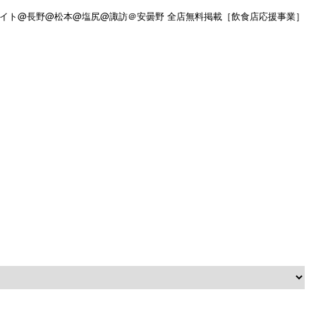
イト@長野@松本@塩尻@諏訪＠安曇野 全店無料掲載［飲食店応援事業］