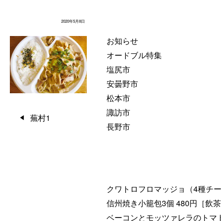
2020年5月8日
お知らせ
オードブル特集
塩尻市
安曇野市
松本市
諏訪市
投
蕪村1
長野市
稿
ナ
ビ
ゲ
クワトロフロマッジョ（4種チーズ
ー
信州焼き小籠包3個 480円［飲
シ
ベーコンとモッツァレラのトマトソ