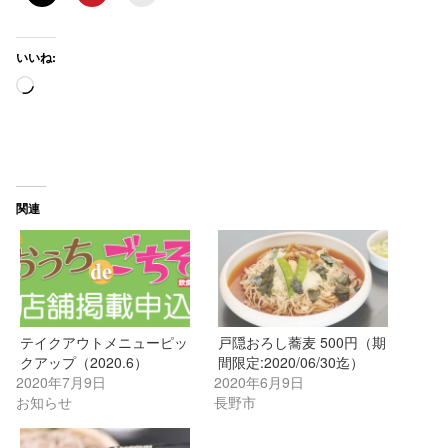
いいね:
読
み
込
み
中…
関連
テイクアウトメニューピッ
戸隠おろし蕎麦 500円（期
クアップ（2020.6）
間限定:2020/06/30迄）
2020年7月9日
2020年6月9日
お知らせ
長野市