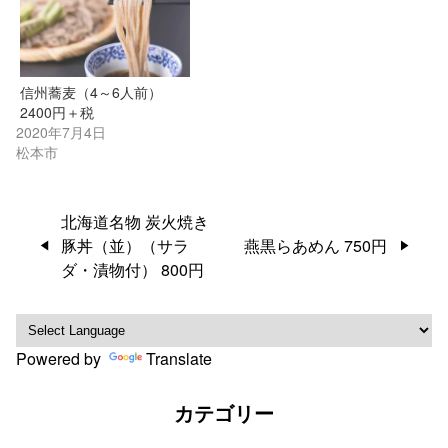
信州蕎麦（4～6人前）
2400円＋税
2020年7月4日
松本市
投
北海道名物 炭火焼き
稿
豚丼（並）（サラ
燕黒らあめん 750円
ナ
ダ・漬物付） 800円
ビ
ゲ
ー
Powered by
Translate
シ
ョ
カテゴリー
ン