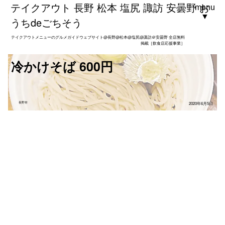
テイクアウト 長野 松本 塩尻 諏訪 安曇野 お
menu
▼
うちdeごちそう
テイクアウトメニューのグルメガイドウェブサイト@長野@松本@塩尻@諏訪＠安曇野 全店無料
掲載［飲食店応援事業］
冷かけそば 600円
長野市
2020年6月5日