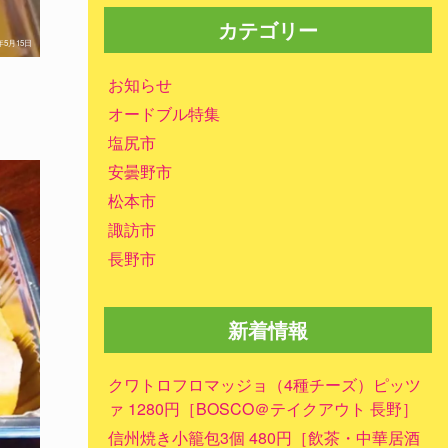
カテゴリー
0年5月15日
お知らせ
オードブル特集
塩尻市
安曇野市
松本市
諏訪市
長野市
新着情報
クワトロフロマッジョ（4種チーズ）ピッツ
ァ 1280円［BOSCO＠テイクアウト 長野］
信州焼き小籠包3個 480円［飲茶・中華居酒