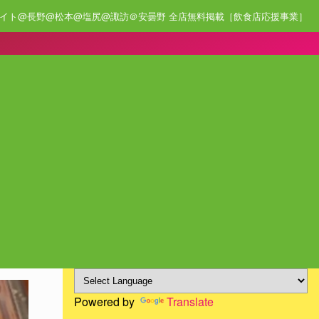
イト@長野@松本@塩尻@諏訪＠安曇野 全店無料掲載［飲食店応援事業］
Powered by
Translate