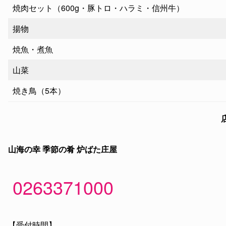
焼肉セット（600g・豚トロ・ハラミ・信州牛）
揚物
焼魚・煮魚
山菜
焼き鳥（5本）
山海の幸 季節の肴 炉ばた庄屋
0263371000
【受付時間】