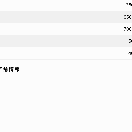
35
35
70
5
4
店 舗 情 報