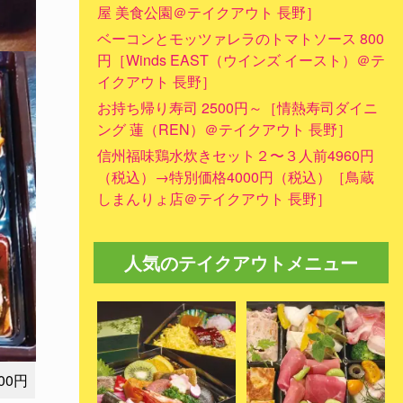
屋 美食公園＠テイクアウト 長野］
ベーコンとモッツァレラのトマトソース 800
円［Winds EAST（ウインズ イースト）＠テ
イクアウト 長野］
お持ち帰り寿司 2500円～［情熱寿司ダイニ
ング 蓮（REN）＠テイクアウト 長野］
信州福味鶏水炊きセット２〜３人前4960円
（税込）→特別価格4000円（税込）［鳥蔵
しまんりょ店＠テイクアウト 長野］
人気のテイクアウトメニュー
00円