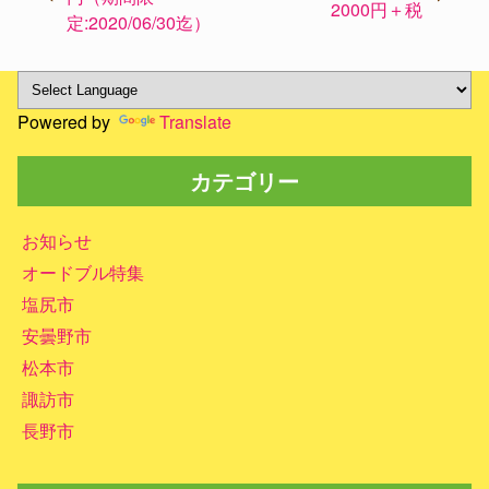
2000円＋税
ナ
定:2020/06/30迄）
ビ
ゲ
ー
Powered by
Translate
シ
ョ
カテゴリー
ン
お知らせ
オードブル特集
塩尻市
安曇野市
松本市
諏訪市
長野市