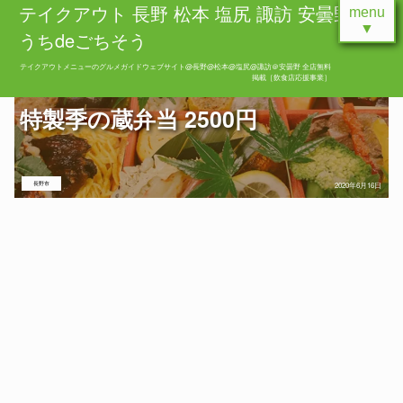
テイクアウト 長野 松本 塩尻 諏訪 安曇野 お
menu
▼
うちdeごちそう
テイクアウトメニューのグルメガイドウェブサイト@長野@松本@塩尻@諏訪＠安曇野 全店無料
掲載［飲食店応援事業］
特製季の蔵弁当 2500円
長野市
2020年6月16日