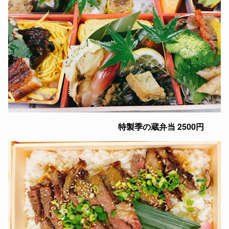
特製季の蔵弁当 2500円