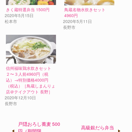
きく蔵特選弁当 1500円
鳥蔵名物水炊きセット
2020年5月15日
4960円
松本市
2020年5月11日
長野市
信州福味鶏水炊きセット
２〜３人前4960円（税
込）→特別価格4000円
（税込）［鳥蔵しまんりょ
店＠テイクアウト 長野］
2020年12月10日
長野市
投
戸隠おろし蕎麦 500
高級銀だら弁当
稿
円（期間限