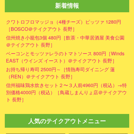
新着情報
クワトロフロマッジョ（4種チーズ）ピッツァ 1280円
［BOSCO＠テイクアウト 長野］
信州焼き小籠包3個 480円［飲茶・中華居酒屋 美食公園
＠テイクアウト 長野］
ベーコンとモッツァレラのトマトソース 800円［Winds
EAST（ウインズ イースト）＠テイクアウト 長野］
お持ち帰り寿司 2500円～［情熱寿司ダイニング 蓮
（REN）＠テイクアウト 長野］
信州福味鶏水炊きセット２〜３人前4960円（税込）→特
別価格4000円（税込）［鳥蔵しまんりょ店＠テイクアウ
ト 長野］
人気のテイクアウトメニュー