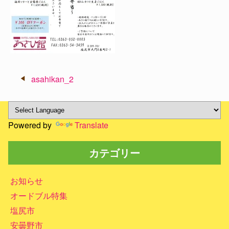
投
asahikan_2
稿
ナ
ビ
Powered by
Translate
ゲ
ー
カテゴリー
シ
ョ
ン
お知らせ
オードブル特集
塩尻市
安曇野市