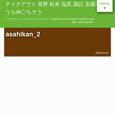
テイクアウト 長野 松本 塩尻 諏訪 安曇野 お
menu
▼
うちdeごちそう
テイクアウトメニューのグルメガイドウェブサイト@長野@松本@塩尻@諏訪＠安曇野 全店無料
掲載［飲食店応援事業］
asahikan_2
2020年6月23日