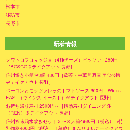
松本市
諏訪市
長野市
新着情報
クワトロフロマッジョ（4種チーズ）ピッツァ 1280円
［BOSCO＠テイクアウト 長野］
信州焼き小籠包3個 480円［飲茶・中華居酒屋 美食公園
＠テイクアウト 長野］
ベーコンとモッツァレラのトマトソース 800円［Winds
EAST（ウインズ イースト）＠テイクアウト 長野］
お持ち帰り寿司 2500円～［情熱寿司ダイニング 蓮
（REN）＠テイクアウト 長野］
信州福味鶏水炊きセット２〜３人前4960円（税込）→特
別価格4000円（税込）［鳥蔵しまんりょ店＠テイクアウ