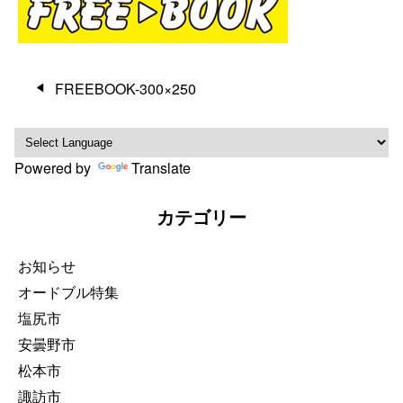
投
FREEBOOK-300×250
稿
ナ
ビ
Powered by
Translate
ゲ
ー
カテゴリー
シ
ョ
ン
お知らせ
オードブル特集
塩尻市
安曇野市
松本市
諏訪市