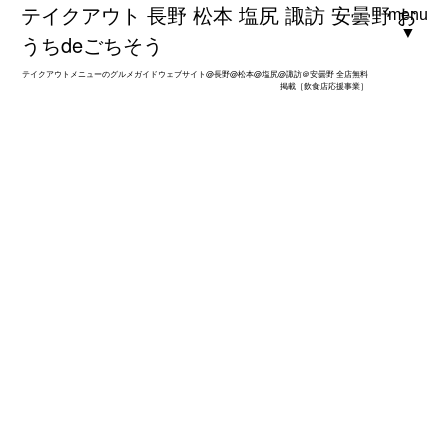
テイクアウト 長野 松本 塩尻 諏訪 安曇野 お
menu
▼
うちdeごちそう
テイクアウトメニューのグルメガイドウェブサイト@長野@松本@塩尻@諏訪＠安曇野 全店無料
掲載［飲食店応援事業］