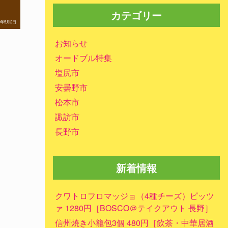
カテゴリー
0年5月2日
お知らせ
オードブル特集
塩尻市
安曇野市
松本市
諏訪市
長野市
新着情報
クワトロフロマッジョ（4種チーズ）ピッツ
ァ 1280円［BOSCO＠テイクアウト 長野］
信州焼き小籠包3個 480円［飲茶・中華居酒