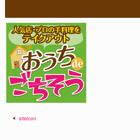
投
siteicon
稿
ナ