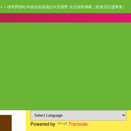
イト@長野@松本@塩尻@諏訪＠安曇野 全店無料掲載［飲食店応援事業］
Powered by
Translate