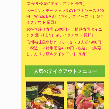
屋 美食公園＠テイクアウト 長野］
ベーコンとモッツァレラのトマトソース 800
円［Winds EAST（ウインズ イースト）＠テ
イクアウト 長野］
お持ち帰り寿司 2500円～［情熱寿司ダイニ
ング 蓮（REN）＠テイクアウト 長野］
信州福味鶏水炊きセット２〜３人前4960円
（税込）→特別価格4000円（税込）［鳥蔵
しまんりょ店＠テイクアウト 長野］
人気のテイクアウトメニュー